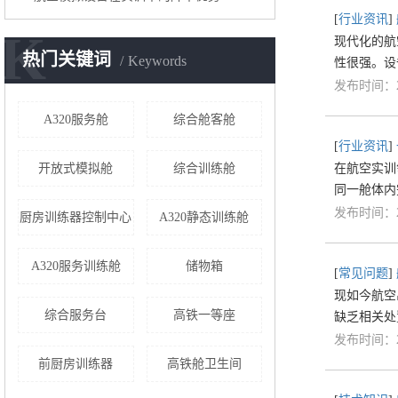
[
行业资讯
]
K
现代化的航
热门关键词
Keywords
性很强。设
发布时间：20
A320服务舱
综合舱客舱
[
行业资讯
]
开放式模拟舱
综合训练舱
在航空实训
同一舱体内
发布时间：20
厨房训练器控制中心
A320静态训练舱
A320服务训练舱
储物箱
[
常见问题
]
现如今航空
综合服务台
高铁一等座
缺乏相关处
发布时间：20
前厨房训练器
高铁舱卫生间