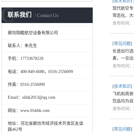
[
技术知识
]
C
现代航空专
联系我们
Contact Us
常态化、大
发布时间：20
廊坊翔鲲航空设备有限公司
[
常见问题
]
联系人：朱先生
长途出行选
素，一旦出
手机：17733678228
发布时间：20
电话：400-849-6688，0316-2556099
传真：0316-2556099
[
技术知识
]
飞机和高铁
Email：xkhk2013@qq.com
饮品均为自
发布时间：20
网址：www.lfxkhk.com
地址：河北省廊坊市经济技术开发区友谊
[
常见问题
]
路462号