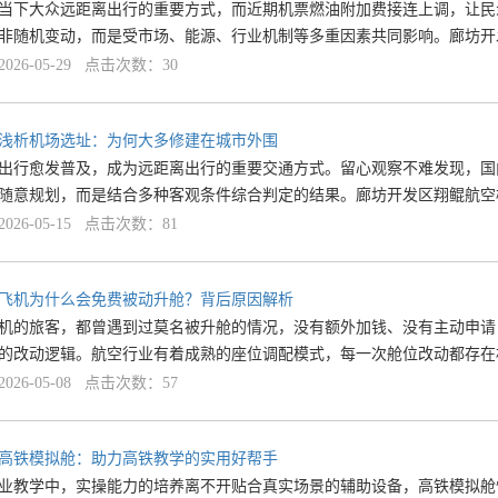
当下大众远距离出行的重要方式，而近期机票燃油附加费接连上调，让民
非随机变动，而是受市场、能源、行业机制等多重因素共同影响。廊坊开
26-05-29 点击次数：30
浅析机场选址：为何大多修建在城市外围
出行愈发普及，成为远距离出行的重要交通方式。留心观察不难发现，国
随意规划，而是结合多种客观条件综合判定的结果。廊坊开发区翔鲲航空
26-05-15 点击次数：81
飞机为什么会免费被动升舱？背后原因解析
机的旅客，都曾遇到过莫名被升舱的情况，没有额外加钱、没有主动申请
的改动逻辑。航空行业有着成熟的座位调配模式，每一次舱位改动都存在
26-05-08 点击次数：57
高铁模拟舱：助力高铁教学的实用好帮手
业教学中，实操能力的培养离不开贴合真实场景的辅助设备，高铁模拟舱