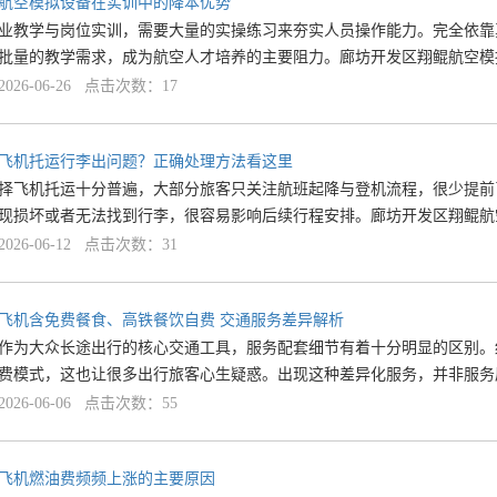
航空模拟设备在实训中的降本优势
业教学与岗位实训，需要大量的实操练习来夯实人员操作能力。完全依靠
批量的教学需求，成为航空人才培养的主要阻力。廊坊开发区翔鲲航空模
26-06-26 点击次数：17
飞机托运行李出问题？正确处理方法看这里
择飞机托运十分普遍，大部分旅客只关注航班起降与登机流程，很少提前
现损坏或者无法找到行李，很容易影响后续行程安排。廊坊开发区翔鲲航
26-06-12 点击次数：31
飞机含免费餐食、高铁餐饮自费 交通服务差异解析
作为大众长途出行的核心交通工具，服务配套细节有着十分明显的区别。
费模式，这也让很多出行旅客心生疑惑。出现这种差异化服务，并非服务
26-06-06 点击次数：55
飞机燃油费频频上涨的主要原因