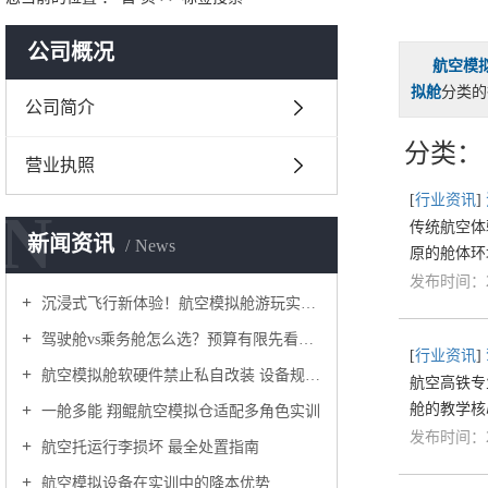
公司概况
航空模
拟舱
分类的
公司简介
分类：
营业执照
[
行业资讯
]
N
传统航空体
新闻资讯
News
原的舱体环
发布时间：20
沉浸式飞行新体验！航空模拟舱游玩实训指南
驾驶舱vs乘务舱怎么选？预算有限先看这篇
[
行业资讯
]
航空模拟舱软硬件禁止私自改装 设备规范运维知识
航空高铁专
舱的教学核
一舱多能 翔鲲航空模拟仓适配多角色实训
发布时间：20
航空托运行李损坏 最全处置指南
航空模拟设备在实训中的降本优势