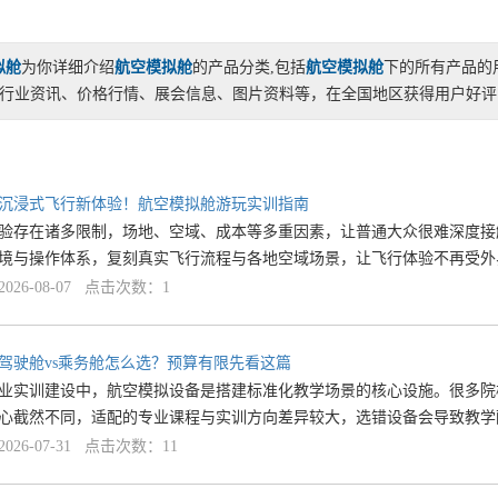
拟舱
为你详细介绍
航空模拟舱
的产品分类,包括
航空模拟舱
下的所有产品的
行业资讯、价格行情、展会信息、图片资料等，在全国地区获得用户好评，
沉浸式飞行新体验！航空模拟舱游玩实训指南
验存在诸多限制，场地、空域、成本等多重因素，让普通大众很难深度接
境与操作体系，复刻真实飞行流程与各地空域场景，让飞行体验不再受外
26-08-07 点击次数：1
驾驶舱vs乘务舱怎么选？预算有限先看这篇
业实训建设中，航空模拟设备是搭建标准化教学场景的核心设施。很多院
心截然不同，适配的专业课程与实训方向差异较大，选错设备会导致教学
26-07-31 点击次数：11