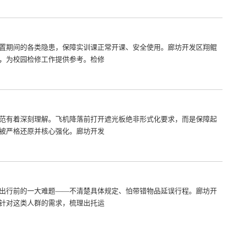
置期间的各类隐患，保障实训课正常开课、安全使用。廊坊开发区翔鲲
，为校园检修工作提供参考。检修
范有着深刻理解。飞机降落前打开遮光板绝非形式化要求，而是保障起
被严格还原并核心强化。廊坊开发
出行前的一大难题——不清楚具体规定、怕带错物品延误行程。廊坊开
针对这类人群的需求，梳理出托运