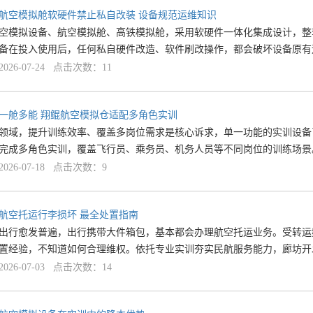
航空模拟舱软硬件禁止私自改装 设备规范运维知识
空模拟设备、航空模拟舱、高铁模拟舱，采用软硬件一体化集成设计，整
备在投入使用后，任何私自硬件改造、软件刷改操作，都会破坏设备原有
26-07-24 点击次数：11
一舱多能 翔鲲航空模拟仓适配多角色实训
领域，提升训练效率、覆盖多岗位需求是核心诉求，单一功能的实训设备
完成多角色实训，覆盖飞行员、乘务员、机务人员等不同岗位的训练场景
26-07-18 点击次数：9
航空托运行李损坏 最全处置指南
出行愈发普遍，出行携带大件箱包，基本都会办理航空托运业务。受转运
置经验，不知道如何合理维权。依托专业实训夯实民航服务能力，廊坊开
26-07-03 点击次数：14